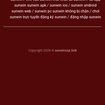
thực.
sunwin sunwin apk / sunwin ios / sunwin android
sunwin web / sunwin pc sunwin không bị chặn / chơi
5 Yếu Tố Khẳng Định Vị Thế Ông Trùm Của
sunwin trực tuyến đăng ký sunwin / đăng nhập sunwin
Sunwin
Copyright 2026 ©
sunwintop.link
SUNWIN VÀ 5 YẾU TỐ GIỮ VỮNG NGÔI ĐẦU THỊ TRƯỜNG
GAME BÀI
Vị trí dẫn đầu này không phải ngẫu nhiên. Đây là kết quả
của 5 trụ cột được thiết kế để tồn tại lâu dài, không phải