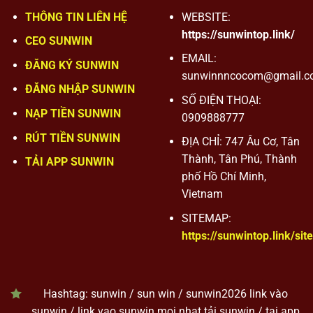
Sunwin Liệu Có Uy Tín Và Hợp Pháp Không?
THÔNG TIN LIÊN HỆ
WEBSITE:
Sunwin vận hành hoàn toàn hợp pháp và mọi giấy tờ
https://sunwintop.link/
CEO SUNWIN
đều có thể kiểm chứng. Ba chứng nhận dưới đây là nền
EMAIL:
tảng pháp lý và kỹ thuật được xây dựng từ ngày đầu
ĐĂNG KÝ SUNWIN
sunwinnncocom@gmail.c
tiên.
ĐĂNG NHẬP SUNWIN
SỐ ĐIỆN THOẠI:
NẠP TIỀN SUNWIN
Giấy phép PAGCOR Philippines: Cơ quan quản lý cờ
0909888777
bạc trực tuyến quốc tế uy tín hàng đầu Châu Á, đảm
RÚT TIỀN SUNWIN
ĐỊA CHỈ: 747 Âu Cơ, Tân
bảo
Sunwin
vận hành hợp pháp xuyên biên giới và
Thành, Tân Phú, Thành
TẢI APP SUNWIN
chịu sự giám sát độc lập thường xuyên.
phố Hồ Chí Minh,
Chứng nhận thuật toán BMM Testlabs: Tổ chức kiểm
Vietnam
định độc lập quốc tế xác nhận mọi kết quả game tại
SITEMAP:
đây không bị can thiệp, hoàn toàn ngẫu nhiên và công
https://sunwintop.link/si
bằng với tất cả người chơi.
Chứng chỉ tường lửa Cloudflare Enterprise: Lớp bảo vệ
hạ tầng cấp doanh nghiệp với năng lực chống DDoS
Hashtag: sunwin / sun win / sunwin2026 link vào
lên tới 1 Tbps, bảo vệ dữ liệu người chơi theo thời gian
sunwin / link vao sunwin moi nhat tải sunwin / tai app