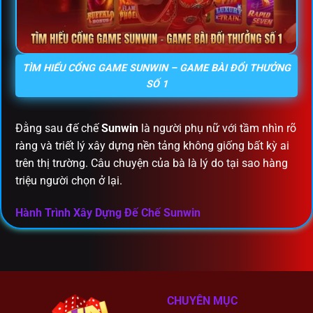
TÌM HIỂU CỔNG GAME SUNWIN – GAME BÀI ĐỔI THƯỞNG
SỐ 1
Đằng sau đế chế
Sunwin
là người phụ nữ với tầm nhìn rõ
ràng và triết lý xây dựng nền tảng không giống bất kỳ ai
trên thị trường. Câu chuyện của bà là lý do tại sao hàng
triệu người chọn ở lại.
Hành Trình Xây Dựng Đế Chế Sunwin
Sunwin
không phải tình cờ mà có, đây là kết quả của
chiến lược được tính toán từng bước để tái định vị thị
trường game bài Việt Nam, và các con số dưới đây là
bằng chứng sống.
CHUYÊN MỤC