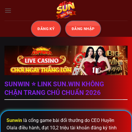
Bỏ
qua
nội
dung
ĐĂNG KÝ
ĐĂNG NHẬP
SUNWIN ⭐️ LINK SUN.WIN KHÔNG
CHẶN TRANG CHỦ CHUẨN 2026
Sunwin
là cổng game bài đổi thưởng do CEO Huyền
Olala điều hành, đạt 10,2 triệu tài khoản đăng ký tính