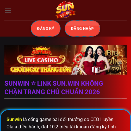
Bỏ
qua
nội
dung
ĐĂNG KÝ
ĐĂNG NHẬP
SUNWIN ⭐️ LINK SUN.WIN KHÔNG
CHẶN TRANG CHỦ CHUẨN 2026
Sunwin
là cổng game bài đổi thưởng do CEO Huyền
Olala điều hành, đạt 10,2 triệu tài khoản đăng ký tính