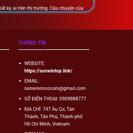
ất kỳ ai trên thị trường. Câu chuyện của
thị trường game bài Việt Nam, và các con
THÔNG TIN
WEBSITE:
https://sunwintop.link/
EMAIL:
sunwinnncocom@gmail.com
SỐ ĐIỆN THOẠI: 0909888777
ĐỊA CHỈ: 747 Âu Cơ, Tân
Thành, Tân Phú, Thành phố
Hồ Chí Minh, Vietnam