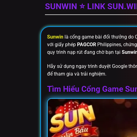
SUNWIN ⭐️ LINK SUN.
Sunwin
là cổng game bài đổi thưởng do C
với giấy phép
PAGCOR
Philippines, chứng
quy trình nạp rút đang chờ bạn tại
Sunwi
Hãy sử dụng ngay trình duyệt Google thô
để tham gia và trải nghiệm.
Tìm Hiểu Cổng Game Sun