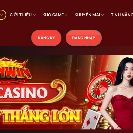
GIỚI THIỆU
KHO GAME
KHUYẾN MÃI
TÍNH NĂN
ĐĂNG KÝ
ĐĂNG NHẬP