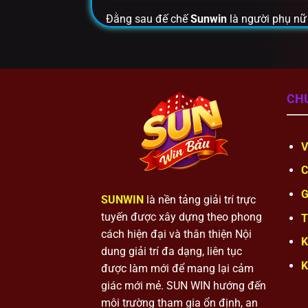
Đằng sau đế chế
Sunwin
là người phụ nữ 
bà là lý do tại sao hàng triệu người chọn ở
Hành Trình Xây Dựng Đế Chế Su
Sunwin
không phải tình cờ mà có, đây là 
CH
số dưới đây là bằng chứng sống.
Tên thương hiệu:
Sunwin
V
Công ty chủ quản: Tập đoàn Suncity 
C
Trụ sở truyền thông: Tòa nhà Landma
G
SUNWIN
là nền tảng giải trí trực
Năm ra mắt: Giữa năm 2019
tuyến được xây dựng theo phong
T
cách hiện đại và thân thiện Nội
Nguồn gốc: Macau, Châu Á
K
dung giải trí đa dạng, liên tục
Giá trị nền tảng: Thanh khoản lớn, Xan
K
được làm mới để mang lại cảm
giác mới mẻ. SUN WIN hướng đến
Thành tựu: Đạt mốc 10,2 triệu tài kh
môi trường tham gia ổn định, an