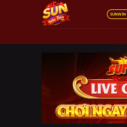
Bỏ
qua
SUNWIN
nội
dung