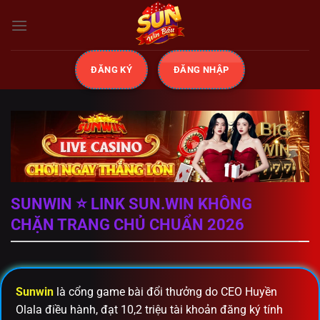
Bỏ
qua
nội
dung
ĐĂNG KÝ
ĐĂNG NHẬP
SUNWIN ⭐️ LINK SUN.WIN KHÔNG
CHẶN TRANG CHỦ CHUẨN 2026
Sunwin
là cổng game bài đổi thưởng do CEO Huyền
Olala điều hành, đạt 10,2 triệu tài khoản đăng ký tính