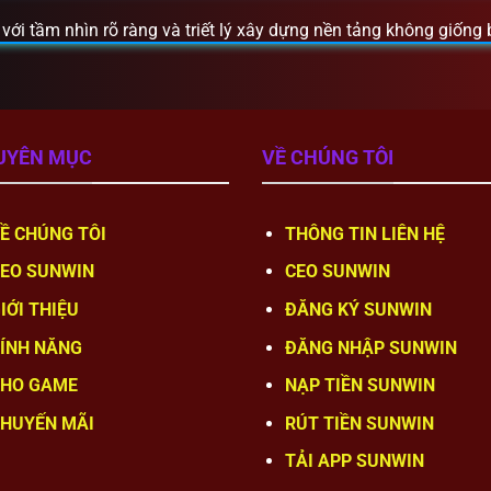
với tầm nhìn rõ ràng và triết lý xây dựng nền tảng không giống b
 lại.
nwin
kết quả của chiến lược được tính toán từng bước để tái định vị 
UYÊN MỤC
VỀ CHÚNG TÔI
Ề CHÚNG TÔI
THÔNG TIN LIÊN HỆ
Group
EO SUNWIN
CEO SUNWIN
rk 81, Quận Bình Thạnh, TP.HCM
IỚI THIỆU
ĐĂNG KÝ SUNWIN
ÍNH NĂNG
ĐĂNG NHẬP SUNWIN
HO GAME
NẠP TIỀN SUNWIN
h chín, Không cắt phế
HUYẾN MÃI
RÚT TIỀN SUNWIN
oản đăng ký tính đến năm 2026
TẢI APP SUNWIN