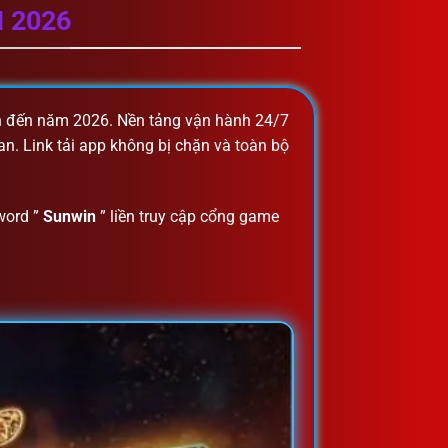
 2026
ính đến năm 2026. Nền tảng vận hành 24/7
n. Link tải app không bị chặn và toàn bộ
word ”
Sunwin
” liền truy cập cổng game