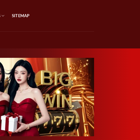
G
SITEMAP