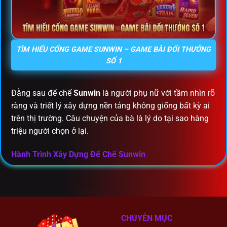
TÌM HIỂU CỔNG GAME SUNWIN – GAME BÀI ĐỔI THƯỞNG
SỐ 1
Đằng sau đế chế
Sunwin
là người phụ nữ với tầm nhìn rõ
ràng và triết lý xây dựng nền tảng không giống bất kỳ ai
trên thị trường. Câu chuyện của bà là lý do tại sao hàng
triệu người chọn ở lại.
Hành Trình Xây Dựng Đế Chế Sunwin
Sunwin
không phải tình cờ mà có, đây là kết quả của
chiến lược được tính toán từng bước để tái định vị thị
trường game bài Việt Nam, và các con số dưới đây là
bằng chứng sống.
CHUYÊN MỤC