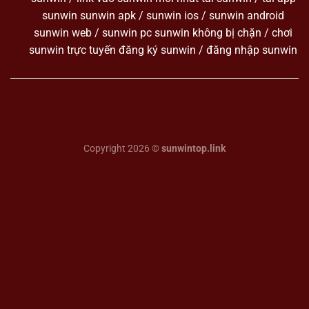
thực.
sunwin sunwin apk / sunwin ios / sunwin android
sunwin web / sunwin pc sunwin không bị chặn / chơi
5 Yếu Tố Khẳng Định Vị Thế Ông Trùm Của
sunwin trực tuyến đăng ký sunwin / đăng nhập sunwin
Sunwin
Copyright 2026 ©
sunwintop.link
SUNWIN VÀ 5 YẾU TỐ GIỮ VỮNG NGÔI ĐẦU THỊ TRƯỜNG
GAME BÀI
Vị trí dẫn đầu này không phải ngẫu nhiên. Đây là kết quả
của 5 trụ cột được thiết kế để tồn tại lâu dài, không phải