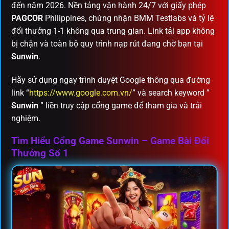
đến năm 2026. Nền tảng vận hành 24/7 với giấy phép
PAGCOR
Philippines, chứng nhận BMM Testlabs và tỷ lệ
đổi thưởng 1-1 không qua trung gian. Link tải app không
bị chặn và toàn bộ quy trình nạp rút đang chờ bạn tại
Sunwin
.
Hãy sử dụng ngay trình duyệt Google thông qua đường
link “
https://www.google.com.vn/
” và search keyword ”
Sunwin
” liền truy cập cổng game để tham gia và trải
nghiệm.
Tìm Hiểu Cổng Game Sunwin – Game Bài Đổi
Thưởng Số 1